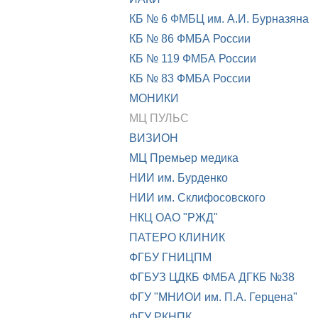
КБ № 6 ФМБЦ им. А.И. Бурназяна
КБ № 86 ФМБА России
КБ № 119 ФМБА России
КБ № 83 ФМБА России
МОНИКИ
МЦ ПУЛЬС
ВИЗИОН
МЦ Премьер медика
НИИ им. Бурденко
НИИ им. Склифосовского
НКЦ ОАО "РЖД"
ПАТЕРО КЛИНИК
ФГБУ ГНИЦПМ
ФГБУЗ ЦДКБ ФМБА ДГКБ №38
ФГУ "МНИОИ им. П.А. Герцена"
ФГУ РКНПК