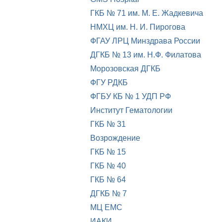
ГКБ № 71 им. М. Е. Жадкевича
НМХЦ им. Н. И. Пирогова
ФГАУ ЛРЦ Минздрава России
ДГКБ № 13 им. Н.Ф. Филатова
Морозовская ДГКБ
ФГУ РДКБ
ФГБУ КБ № 1 УДП РФ
Институт Гематологии
ГКБ № 31
Возрождение
ГКБ № 15
ГКБ № 40
ГКБ № 64
ДГКБ № 7
МЦ EMC
ИАКИ