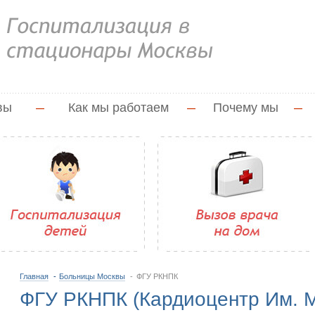
вы
—
Как мы работаем
—
Почему мы
—
Главная
Больницы Москвы
ФГУ РКНПК
ФГУ РКНПК (Кардиоцентр Им. М