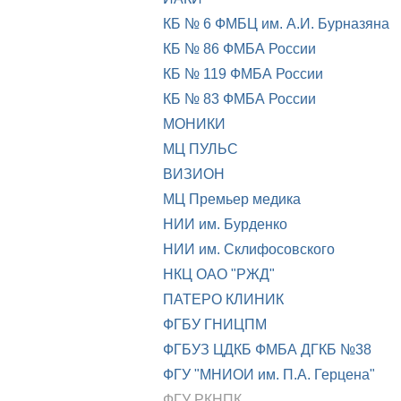
КБ № 6 ФМБЦ им. А.И. Бурназяна
КБ № 86 ФМБА России
КБ № 119 ФМБА России
КБ № 83 ФМБА России
МОНИКИ
МЦ ПУЛЬС
ВИЗИОН
МЦ Премьер медика
НИИ им. Бурденко
НИИ им. Склифосовского
НКЦ ОАО "РЖД"
ПАТЕРО КЛИНИК
ФГБУ ГНИЦПМ
ФГБУЗ ЦДКБ ФМБА ДГКБ №38
ФГУ "МНИОИ им. П.А. Герцена"
ФГУ РКНПК